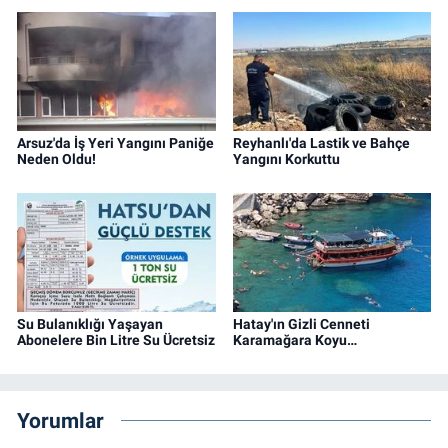
Arsuz'da İş Yeri Yangını Paniğe
Reyhanlı'da Lastik ve Bahçe
Neden Oldu!
Yangını Korkuttu
Su Bulanıklığı Yaşayan
Hatay'ın Gizli Cenneti
Abonelere Bin Litre Su Ücretsiz
Karamağara Koyu…
Yorumlar