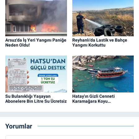
Arsuz'da İş Yeri Yangını Paniğe
Reyhanlı'da Lastik ve Bahçe
Neden Oldu!
Yangını Korkuttu
Su Bulanıklığı Yaşayan
Hatay'ın Gizli Cenneti
Abonelere Bin Litre Su Ücretsiz
Karamağara Koyu…
Yorumlar