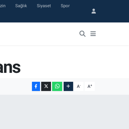
zin
Sağlık
Siyaset
Spor
ans
-
+
A
A