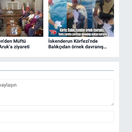
en'den Müftü
İskenderun Körfezi'nde
Aruk'a ziyareti
Balıkçıdan örnek davranış…