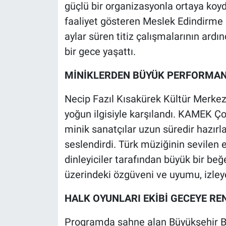
güçlü bir organizasyonla ortaya koy
faaliyet gösteren Meslek Edindirme 
aylar süren titiz çalışmalarının ard
bir gece yaşattı.
MİNİKLERDEN BÜYÜK PERFORMA
Necip Fazıl Kısakürek Kültür Merkezi’
yoğun ilgisiyle karşılandı. KAMEK Ço
minik sanatçılar uzun süredir hazırla
seslendirdi. Türk müziğinin sevilen 
dinleyiciler tarafından büyük bir beğ
üzerindeki özgüveni ve uyumu, izley
HALK OYUNLARI EKİBİ GECEYE RE
Programda sahne alan Büyükşehir Bel