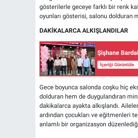
gösterilerle geceye farklı bir renk k
oyunları gösterisi, salonu dolduran 
DAKİKALARCA ALKIŞLANDILAR
Şişhane Bardak
İçeriği Görüntüle
Gece boyunca salonda coşku hiç eks
dolduran hem de duygulandıran minik 
dakikalarca ayakta alkışlandı. Aileler
ardından çocukları ve eğitmenleri te
anlamlı bir organizasyon düzenlediği 