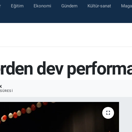
r
Eğitim
Ekonomi
Gündem
Kültür-sanat
Maga
erden dev perform
K
SÜRESI