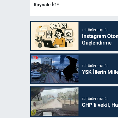
Kaynak:
İGF
EDITÖRÜN SEÇTIĞI
Instagram Otoma
Güçlendirme
EDITÖRÜN SEÇTIĞI
YSK İllerin Mill
EDITÖRÜN SEÇTIĞI
CHP’li vekil, H