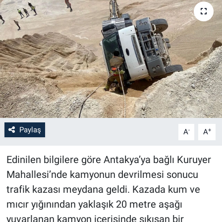
Paylaş
-
+
A
A
Edinilen bilgilere göre Antakya’ya bağlı Kuruyer
Mahallesi’nde kamyonun devrilmesi sonucu
trafik kazası meydana geldi. Kazada kum ve
mıcır yığınından yaklaşık 20 metre aşağı
yuvarlanan kamyon içerisinde sıkışan bir