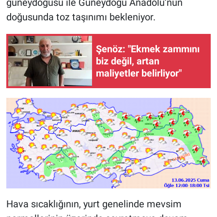
güneydoğusu ile Güneydoğu Anadolu’nun
doğusunda toz taşınımı bekleniyor.
Şenöz: "Ekmek zammını
biz değil, artan
maliyetler belirliyor"
Hava sıcaklığının, yurt genelinde mevsim