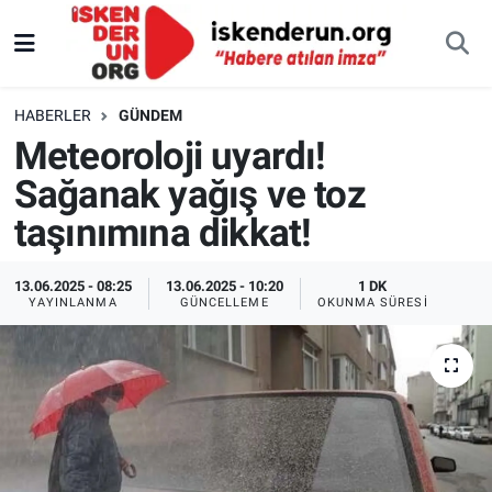
HABERLER
GÜNDEM
Meteoroloji uyardı!
Sağanak yağış ve toz
taşınımına dikkat!
13.06.2025 - 08:25
13.06.2025 - 10:20
1 DK
YAYINLANMA
GÜNCELLEME
OKUNMA SÜRESI