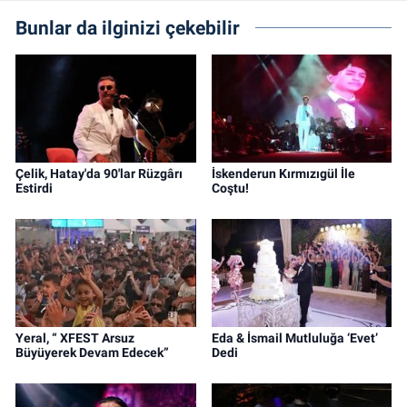
Bunlar da ilginizi çekebilir
Çelik, Hatay'da 90'lar Rüzgârı
İskenderun Kırmızıgül İle
Estirdi
Coştu!
Yeral, “ XFEST Arsuz
Eda & İsmail Mutluluğa ‘Evet’
Büyüyerek Devam Edecek”
Dedi