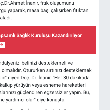
.Dr.Ahmet İnanır, fıtık oluşumunu
rgu yaparak, masa başı çalışırken fıtıktan
aladı.
psamlı Sağlık Kuruluşu Kazandırılıyor
ndalyeniz, belinizi desteklemeli ve
 olmalıdır. Otururken sırtınızı desteklemek
in" diyen Doç. Dr. İnanır, "Her 30 dakikada
a kalkıp yürüyün veya esneme hareketleri
slarınızı güçlendiren egzersizler yapın. Bu,
ne yardımcı olur" diye konuştu.