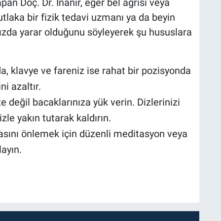
n Doç. Dr. İnanır, eğer bel ağrısı veya
mutlaka bir fizik tedavi uzmanı ya da beyin
ızda yarar olduğunu söyleyerek şu hususlara
a, klavye ve fareniz ise rahat bir pozisyonda
ni azaltır.
ze değil bacaklarınıza yük verin. Dizlerinizi
le yakın tutarak kaldırın.
masını önlemek için düzenli meditasyon veya
layın.