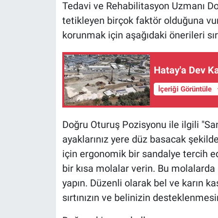
Tedavi ve Rehabilitasyon Uzmanı Doç
tetikleyen birçok faktör olduğuna vu
korunmak için aşağıdaki önerileri sır
Hatay'a Dev Ka
İçeriği Görüntüle
Doğru Oturuş Pozisyonu ile ilgili "Sa
ayaklarınız yere düz basacak şekilde
için ergonomik bir sandalye tercih ed
bir kısa molalar verin. Bu molalard
yapın. Düzenli olarak bel ve karın ka
sırtınızın ve belinizin desteklenmesi