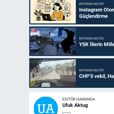
EDITÖRÜN SEÇTIĞI
Instagram Otoma
Güçlendirme
EDITÖRÜN SEÇTIĞI
YSK İllerin Mill
EDITÖRÜN SEÇTIĞI
CHP’li vekil, H
EDITÖR HAKKINDA
Ufuk Aktug