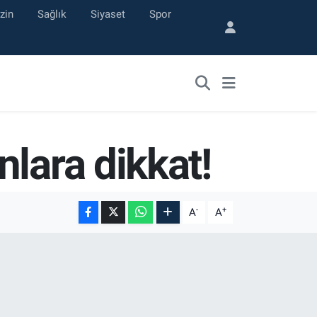
zin
Sağlık
Siyaset
Spor
lara dikkat!
-
+
A
A