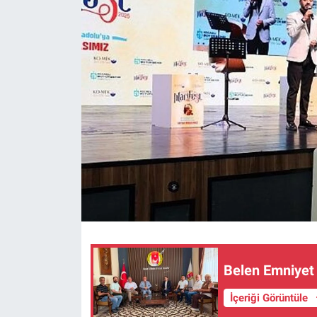
Belen Emniyet 
İçeriği Görüntüle