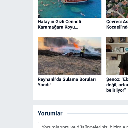
Hatay'ın Gizli Cenneti
Çevreci As
Karamağara Koyu…
Kocaeli'n
Reyhanlı'da Sulama Boruları
Şenöz: "E
Yandı!
değil, arta
belirliyor"
Yorumlar