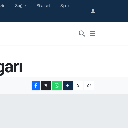
zin
Sağlık
Siyaset
Spor
garı
-
+
A
A