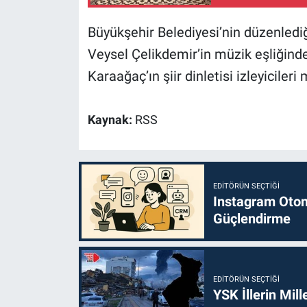
Büyükşehir Belediyesi’nin düzenled
Veysel Çelikdemir’in müzik eşliğind
Karaağaç’ın şiir dinletisi izleyicileri 
Kaynak:
RSS
EDITÖRÜN SEÇTIĞI
Instagram Otoma
Güçlendirme
EDITÖRÜN SEÇTIĞI
YSK İllerin Mill