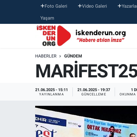
Foto Galeri
Video Galeri
Yazarla
Yaşam
HABERLER
GÜNDEM
MARİFEST25't
21.06.2025 - 15:11
21.06.2025 - 19:37
1 D
YAYINLANMA
GÜNCELLEME
OKUNMA 