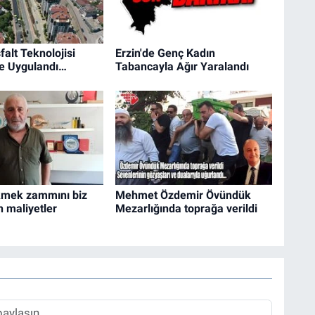
falt Teknolojisi
Erzin'de Genç Kadın
de Uygulandı…
Tabancayla Ağır Yaralandı
kmek zammını biz
Mehmet Özdemir Övündük
n maliyetler
Mezarlığında toprağa verildi