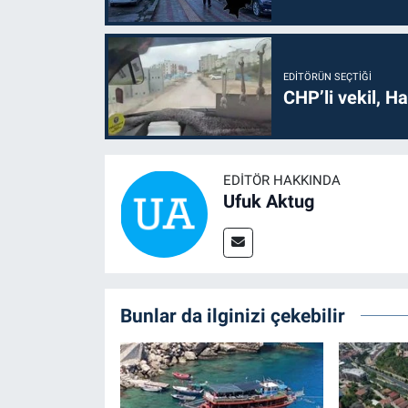
EDITÖRÜN SEÇTIĞI
CHP’li vekil, H
EDITÖR HAKKINDA
Ufuk Aktug
Bunlar da ilginizi çekebilir