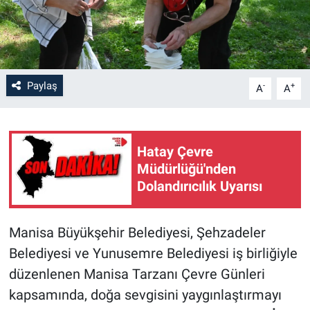
Paylaş
-
+
A
A
Hatay Çevre
Müdürlüğü'nden
Dolandırıcılık Uyarısı
Manisa Büyükşehir Belediyesi, Şehzadeler
Belediyesi ve Yunusemre Belediyesi iş birliğiyle
düzenlenen Manisa Tarzanı Çevre Günleri
kapsamında, doğa sevgisini yaygınlaştırmayı