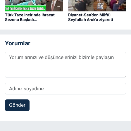
Türk Taze İncirinde İhracat
Diyanet-Sen'den Müftü
Sezonu Başladı…
Seyfullah Aruk'a ziyareti
Yorumlar
Gönder