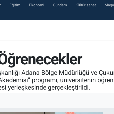
r
Eğitim
Ekonomi
Gündem
Kültür-sanat
Maga
 Öğrenecekler
kanlığı Adana Bölge Müdürlüğü ve Çukurova
 Akademisi” programı, üniversitenin öğren
si yerleşkesinde gerçekleştirildi.