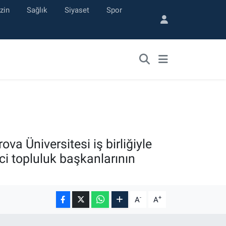
zin
Sağlık
Siyaset
Spor
 Üniversitesi iş birliğiyle
ci topluluk başkanlarının
-
+
A
A