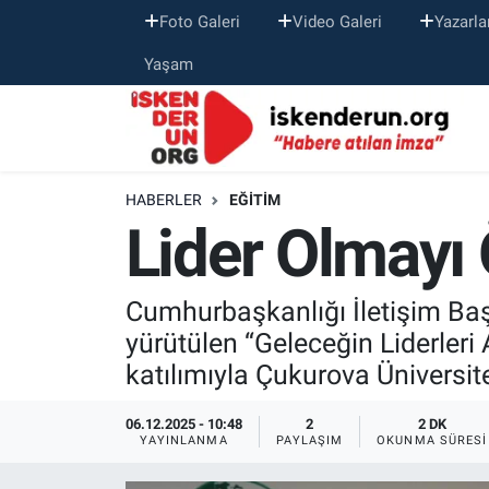
Foto Galeri
Video Galeri
Yazarla
Yaşam
HABERLER
EĞITIM
Lider Olmayı
Cumhurbaşkanlığı İletişim Baş
yürütülen “Geleceğin Liderleri
katılımıyla Çukurova Üniversite
06.12.2025 - 10:48
2
2 DK
YAYINLANMA
PAYLAŞIM
OKUNMA SÜRESI