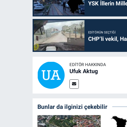
YSK İllerin Mill
EDITÖRÜN SEÇTIĞI
CHP’li vekil, H
EDITÖR HAKKINDA
Ufuk Aktug
Bunlar da ilginizi çekebilir