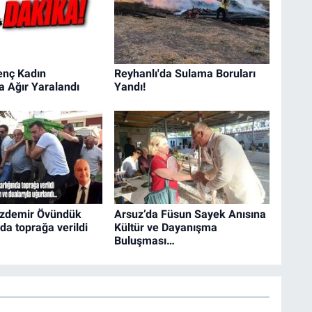
enç Kadın
Reyhanlı'da Sulama Boruları
 Ağır Yaralandı
Yandı!
zdemir Övündük
Arsuz’da Füsun Sayek Anısına
da toprağa verildi
Kültür ve Dayanışma
Buluşması…