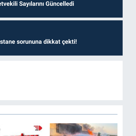
etvekili Sayılarını Güncelledi
astane sorununa dikkat çekti!