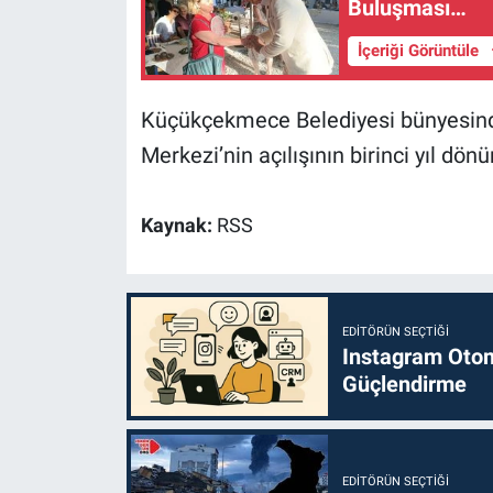
Buluşması…
İçeriği Görüntüle
Küçükçekmece Belediyesi bünyesind
Merkezi’nin açılışının birinci yıl dö
Kaynak:
RSS
EDITÖRÜN SEÇTIĞI
Instagram Otoma
Güçlendirme
EDITÖRÜN SEÇTIĞI