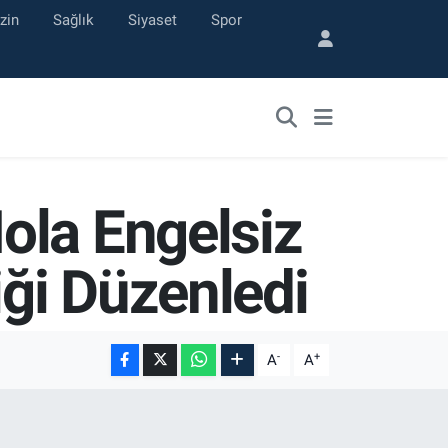
zin
Sağlık
Siyaset
Spor
ola Engelsiz
ği Düzenledi
-
+
A
A