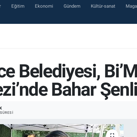
r
Eğitim
Ekonomi
Gündem
Kültür-sanat
Maga
 Belediyesi, Bi’M
i’nde Bahar Şenli
K
SÜRESI