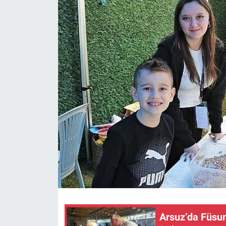
Arsuz’da Füsu