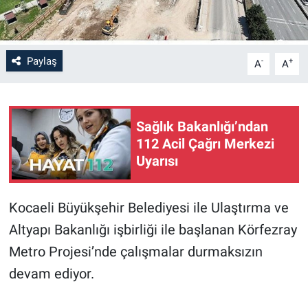
Paylaş
-
+
A
A
Sağlık Bakanlığı’ndan
112 Acil Çağrı Merkezi
Uyarısı
Kocaeli Büyükşehir Belediyesi ile Ulaştırma ve
Altyapı Bakanlığı işbirliği ile başlanan Körfezray
Metro Projesi’nde çalışmalar durmaksızın
devam ediyor.