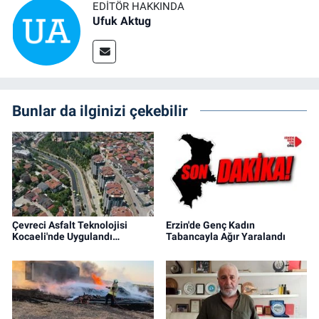
EDITÖR HAKKINDA
Ufuk Aktug
Bunlar da ilginizi çekebilir
Çevreci Asfalt Teknolojisi
Erzin'de Genç Kadın
Kocaeli'nde Uygulandı…
Tabancayla Ağır Yaralandı