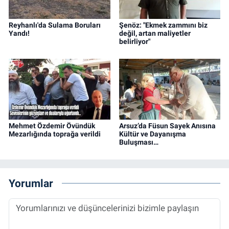
Reyhanlı'da Sulama Boruları
Şenöz: "Ekmek zammını biz
Yandı!
değil, artan maliyetler
belirliyor"
Mehmet Özdemir Övündük
Arsuz’da Füsun Sayek Anısına
Mezarlığında toprağa verildi
Kültür ve Dayanışma
Buluşması…
Yorumlar