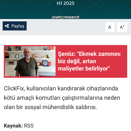
Paylaş
-
+
A
A
Şenöz: "Ekmek zammını
biz değil, artan
maliyetler belirliyor"
ClickFix, kullanıcıları kandırarak cihazlarında
kötü amaçlı komutları çalıştırmalarına neden
olan bir sosyal mühendislik saldırısı.
Kaynak:
RSS