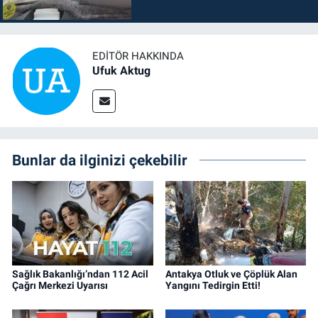
EDITÖR HAKKINDA
Ufuk Aktug
Bunlar da ilginizi çekebilir
Sağlık Bakanlığı’ndan 112 Acil
Antakya Otluk ve Çöplük Alan
Çağrı Merkezi Uyarısı
Yangını Tedirgin Etti!