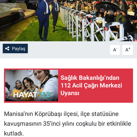
Paylaş
-
+
A
A
Sağlık Bakanlığı’ndan
112 Acil Çağrı Merkezi
Uyarısı
Manisa’nın Köprübaşı ilçesi, ilçe statüsüne
kavuşmasının 35’inci yılını coşkulu bir etkinlikle
kutladı.