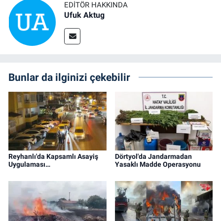
EDITÖR HAKKINDA
Ufuk Aktug
Bunlar da ilginizi çekebilir
Reyhanlı'da Kapsamlı Asayiş
Dörtyol'da Jandarmadan
Uygulaması…
Yasaklı Madde Operasyonu