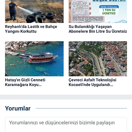
Reyhanlı'da Lastik ve Bahçe
Su Bulanıklığı Yaşayan
Yangını Korkuttu
Abonelere Bin Litre Su Ücretsiz
Hatay'ın Gizli Cenneti
Çevreci Asfalt Teknolojisi
Karamağara Koyu…
Kocaeli'nde Uygulandı…
Yorumlar