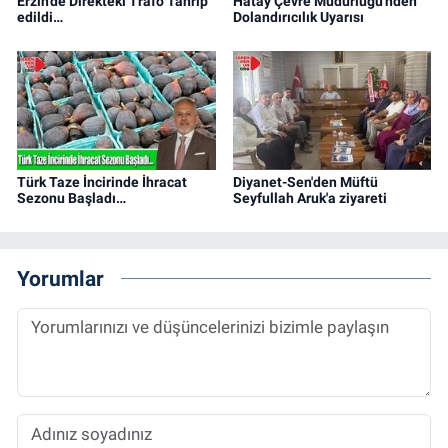
Erzin'de Direkteki Trafo Tahrip
Hatay Çevre Müdürlüğü'nden
edildi…
Dolandırıcılık Uyarısı
Türk Taze İncirinde İhracat
Diyanet-Sen'den Müftü
Sezonu Başladı…
Seyfullah Aruk'a ziyareti
Yorumlar