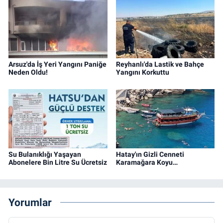
Arsuz'da İş Yeri Yangını Paniğe
Reyhanlı'da Lastik ve Bahçe
Neden Oldu!
Yangını Korkuttu
Su Bulanıklığı Yaşayan
Hatay'ın Gizli Cenneti
Abonelere Bin Litre Su Ücretsiz
Karamağara Koyu…
Yorumlar