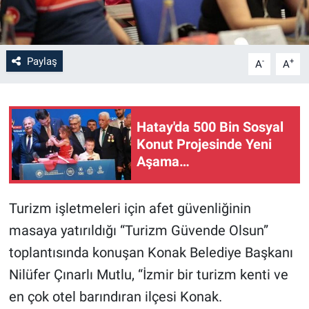
Paylaş
-
+
A
A
Hatay'da 500 Bin Sosyal
Konut Projesinde Yeni
Aşama…
Turizm işletmeleri için afet güvenliğinin
masaya yatırıldığı “Turizm Güvende Olsun”
toplantısında konuşan Konak Belediye Başkanı
Nilüfer Çınarlı Mutlu, “İzmir bir turizm kenti ve
en çok otel barındıran ilçesi Konak.