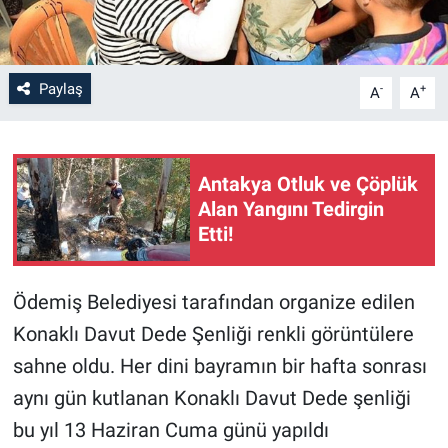
Paylaş
-
+
A
A
Antakya Otluk ve Çöplük
Alan Yangını Tedirgin
Etti!
Ödemiş Belediyesi tarafından organize edilen
Konaklı Davut Dede Şenliği renkli görüntülere
sahne oldu. Her dini bayramın bir hafta sonrası
aynı gün kutlanan Konaklı Davut Dede şenliği
bu yıl 13 Haziran Cuma günü yapıldı