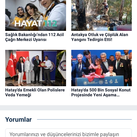
Sağlık Bakanlığı’ndan 112 Acil
Antakya Otluk ve Çöplük Alan
Çağrı Merkezi Uyarısı
Yangını Tedirgin Etti!
Hatay’da Emekli Olan Polislere
Hatay'da 500 Bin Sosyal Konut
Veda Yemeği
Projesinde Yeni Aşama…
Yorumlar