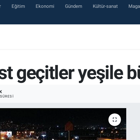
r
Eğitim
Ekonomi
Gündem
Kültür-sanat
Maga
st geçitler yeşile 
K
SÜRESI