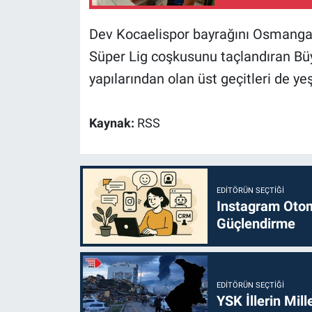
Dev Kocaelispor bayrağını Osmangaz
Süper Lig coşkusunu taçlandıran Büy
yapılarından olan üst geçitleri de yeş
Kaynak:
RSS
EDITÖRÜN SEÇTIĞI
Instagram Otoma
Güçlendirme
EDITÖRÜN SEÇTIĞI
YSK İllerin Mill