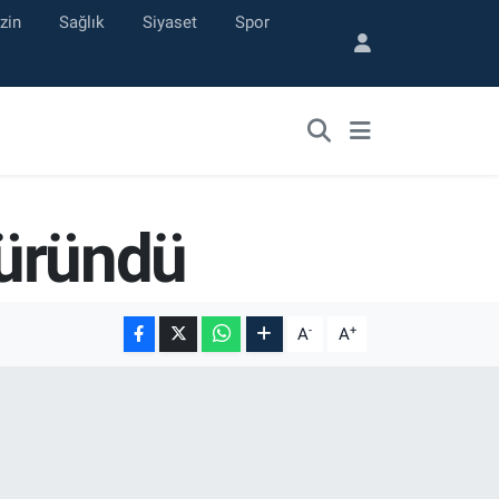
zin
Sağlık
Siyaset
Spor
büründü
-
+
A
A