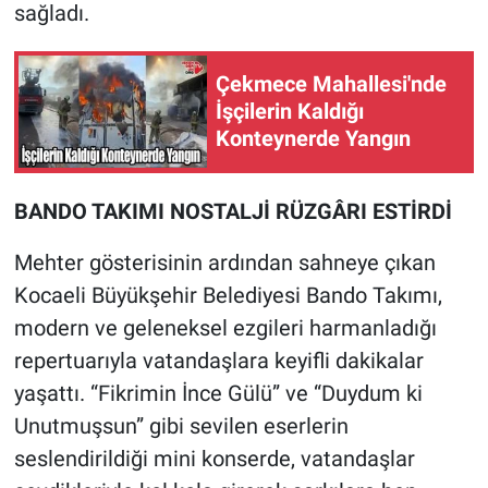
sağladı.
Çekmece Mahallesi'nde
İşçilerin Kaldığı
Konteynerde Yangın
BANDO TAKIMI NOSTALJİ RÜZGÂRI ESTİRDİ
Mehter gösterisinin ardından sahneye çıkan
Kocaeli Büyükşehir Belediyesi Bando Takımı,
modern ve geleneksel ezgileri harmanladığı
repertuarıyla vatandaşlara keyifli dakikalar
yaşattı. “Fikrimin İnce Gülü” ve “Duydum ki
Unutmuşsun” gibi sevilen eserlerin
seslendirildiği mini konserde, vatandaşlar