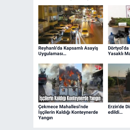
Reyhanlı'da Kapsamlı Asayiş
Dörtyol'd
Uygulaması…
Yasaklı M
Çekmece Mahallesi'nde
Erzin'de D
İşçilerin Kaldığı Konteynerde
edildi…
Yangın