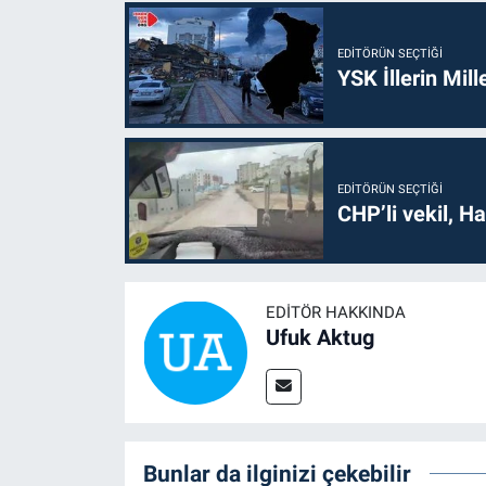
EDITÖRÜN SEÇTIĞI
YSK İllerin Mill
EDITÖRÜN SEÇTIĞI
CHP’li vekil, H
EDITÖR HAKKINDA
Ufuk Aktug
Bunlar da ilginizi çekebilir