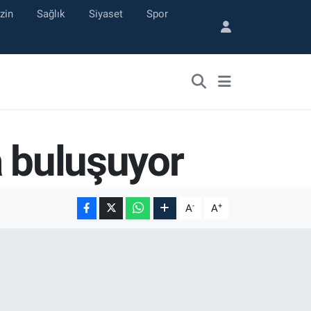
zin
Sağlık
Siyaset
Spor
a buluşuyor
-
+
A
A