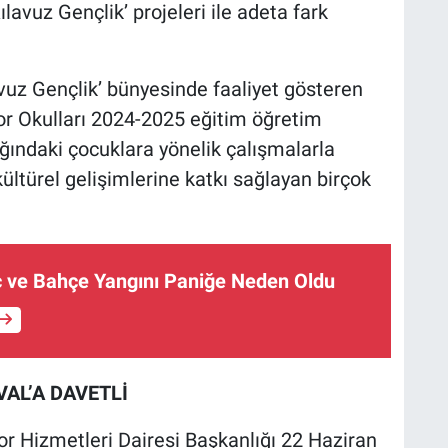
lavuz Gençlik’ projeleri ile adeta fark
avuz Gençlik’ bünyesinde faaliyet gösteren
por Okulları 2024-2025 eğitim öğretim
ğındaki çocuklara yönelik çalışmalarla
ültürel gelişimlerine katkı sağlayan birçok
ç ve Bahçe Yangını Paniğe Neden Oldu
AL’A DAVETLİ
or Hizmetleri Dairesi Başkanlığı 22 Haziran