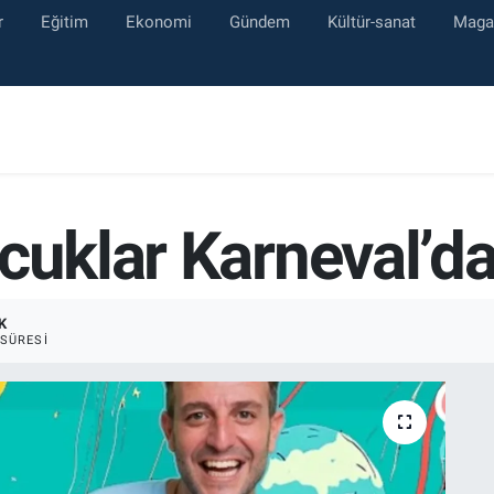
r
Eğitim
Ekonomi
Gündem
Kültür-sanat
Maga
cuklar Karneval’d
K
SÜRESI