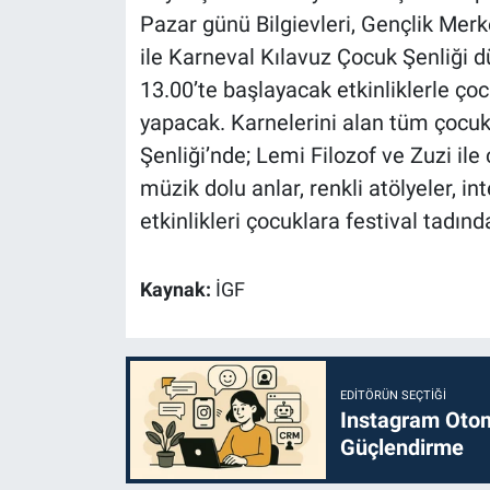
Pazar günü Bilgievleri, Gençlik Merke
ile Karneval Kılavuz Çocuk Şenliği d
13.00’te başlayacak etkinliklerle çoc
yapacak. Karnelerini alan tüm çocuk
Şenliği’nde; Lemi Filozof ve Zuzi ile 
müzik dolu anlar, renkli atölyeler, in
etkinlikleri çocuklara festival tadın
Kaynak:
İGF
EDITÖRÜN SEÇTIĞI
Instagram Otoma
Güçlendirme