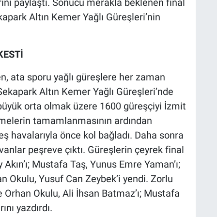
ını paylaştı. Sonucu merakla beklenen final
apark Altın Kemer Yağlı Güreşleri’nin
KESTİ
n, ata sporu yağlı güreşlere her zaman
 Sekapark Altın Kemer Yağlı Güreşleri’nde
ü büyük orta olmak üzere 1600 güreşçiyi İzmit
eşmelerin tamamlanmasının ardından
reş havalarıyla önce kol bağladı. Daha sonra
anlar peşreve çıktı. Güreşlerin çeyrek final
y Akın’ı; Mustafa Taş, Yunus Emre Yaman’ı;
an Okulu, Yusuf Can Zeybek’i yendi. Zorlu
e Orhan Okulu, Ali İhsan Batmaz’ı; Mustafa
ını yazdırdı.