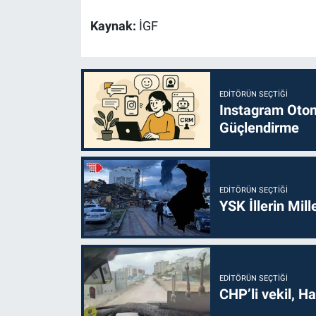
Kaynak:
İGF
EDITÖRÜN SEÇTIĞI
Instagram Otoma
Güçlendirme
EDITÖRÜN SEÇTIĞI
YSK İllerin Mill
EDITÖRÜN SEÇTIĞI
CHP’li vekil, H