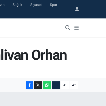
zin
Sağlık
Siyaset
Spor
hlivan Orhan
-
+
A
A