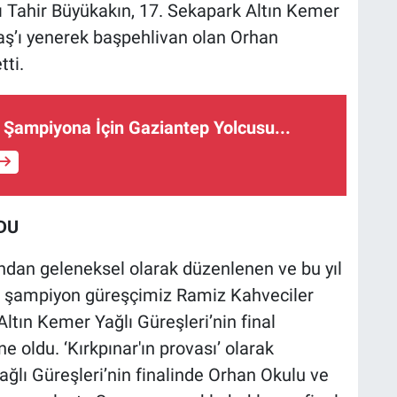
 Tahir Büyükakın, 17. Sekapark Altın Kemer
Taş’ı yenerek başpehlivan olan Orhan
tti.
Şampiyona İçin Gaziantep Yolcusu...
DU
ından geleneksel olarak düzenlenen ve bu yıl
an şampiyon güreşçimiz Ramiz Kahveciler
ltın Kemer Yağlı Güreşleri’nin final
 oldu. ‘Kırkpınar'ın provası’ olarak
ğlı Güreşleri’nin finalinde Orhan Okulu ve