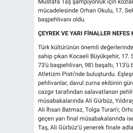
Mustafa Taş şampiyonluk için kozlar
mücadelesinde Orhan Okulu, 17. Sek
başpehlivanı oldu.
ÇEYREK VE YARI FİNALLER NEFES 
Türk kültürünün önemli değerlerinde
sahip çıkan Kocaeli Büyükşehir, 17.
73'ü başpehlivan, 98'i başaltı, 113'
Atletizm Pisti’nde buluşturdu. Eşl
pehlivanlar, davul zurna ekibinin gü
cazgır tarafından salavatlanan pehliv
müsabakalarında Ali Gürbüz, Yıldıra
Ali İhsan Batmaz, Tolga Turan’ı; Orh
geçen yarı final müsabakalarında is
Taş, Ali Gürbüz’ü yenerek finale adlar