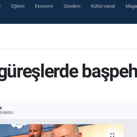
r
Eğitim
Ekonomi
Gündem
Kültür-sanat
Maga
 güreşlerde başpe
K
SÜRESI