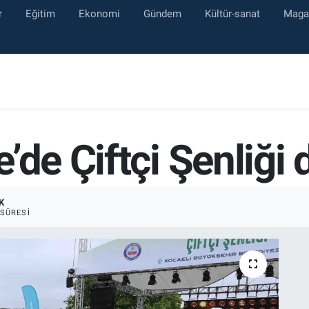
r
Eğitim
Ekonomi
Gündem
Kültür-sanat
Maga
’de Çiftçi Şenliği 
K
SÜRESI