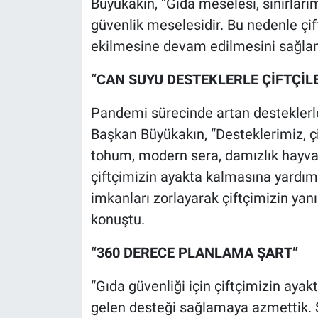
Büyükakın, “Gıda meselesi, sınırları
güvenlik meselesidir. Bu nedenle çi
ekilmesine devam edilmesini sağlam
“CAN SUYU DESTEKLERLE ÇİFTÇİL
Pandemi sürecinde artan desteklerle 
Başkan Büyükakın, “Desteklerimiz, çi
tohum, modern sera, damızlık hayvan, 
çiftçimizin ayakta kalmasına yardımc
imkanları zorlayarak çiftçimizin ya
konuştu.
“360 DERECE PLANLAMA ŞART”
“Gıda güvenliği için çiftçimizin ay
gelen desteği sağlamaya azmettik. Ş