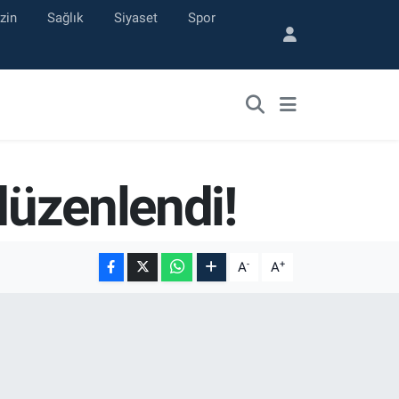
zin
Sağlık
Siyaset
Spor
düzenlendi!
-
+
A
A