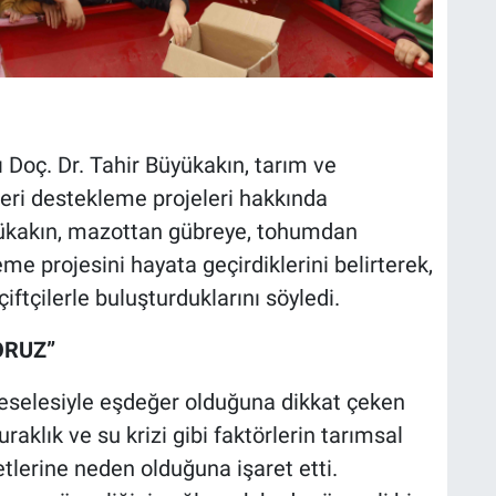
 Doç. Dr. Tahir Büyükakın, tarım ve
leri destekleme projeleri hakkında
ükakın, mazottan gübreye, tohumdan
me projesini hayata geçirdiklerini belirterek,
çiftçilerle buluşturduklarını söyledi.
ORUZ”
meselesiyle eşdeğer olduğuna dikkat çeken
aklık ve su krizi gibi faktörlerin tarımsal
etlerine neden olduğuna işaret etti.