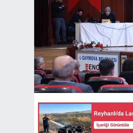
Reyhanlı'da La
İçeriği Görüntüle