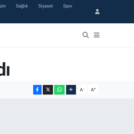
zin
Sağlık
Siyaset
Spor
dı
-
+
A
A