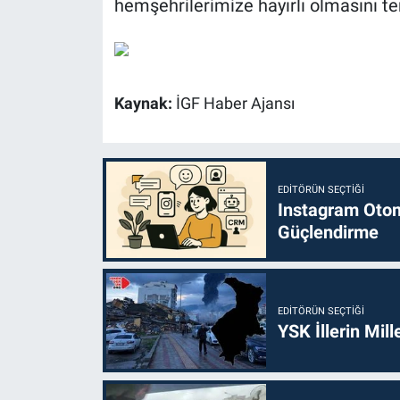
hemşehrilerimize hayırlı olmasını t
Kaynak:
İGF Haber Ajansı
EDITÖRÜN SEÇTIĞI
Instagram Otoma
Güçlendirme
EDITÖRÜN SEÇTIĞI
YSK İllerin Mill