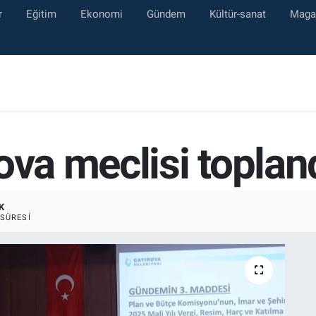
r
Eğitim
Ekonomi
Gündem
Kültür-sanat
Maga
ova meclisi toplan
K
SÜRESI