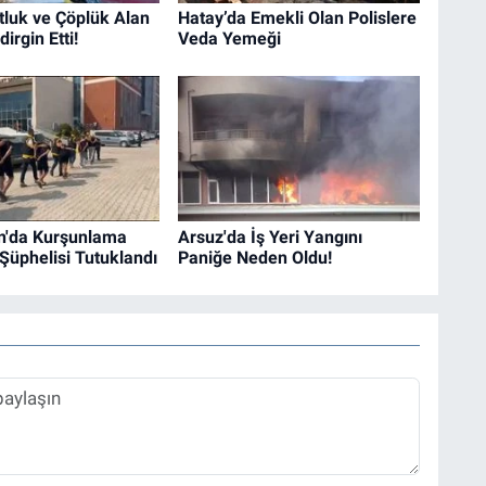
tluk ve Çöplük Alan
Hatay’da Emekli Olan Polislere
irgin Etti!
Veda Yemeği
n'da Kurşunlama
Arsuz'da İş Yeri Yangını
 Şüphelisi Tutuklandı
Paniğe Neden Oldu!