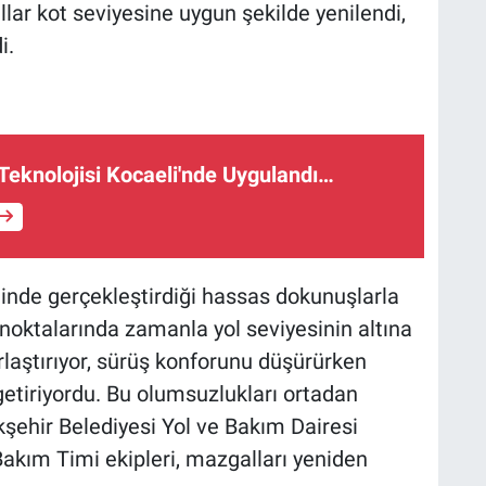
llar kot seviyesine uygun şekilde yenilendi,
i.
 Teknolojisi Kocaeli'nde Uygulandı…
linde gerçekleştirdiği hassas dokunuşlarla
 noktalarında zamanla yol seviyesinin altına
rlaştırıyor, sürüş konforunu düşürürken
getiriyordu. Bu olumsuzlukları ortadan
şehir Belediyesi Yol ve Bakım Dairesi
Bakım Timi ekipleri, mazgalları yeniden