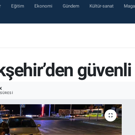
r
Eğitim
Ekonomi
Gündem
Kültür-sanat
Maga
kşehir’den güvenl
K
SÜRESI