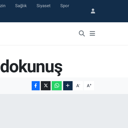
zin
Sağlık
Siyaset
Spor
i dokunuş
-
+
A
A