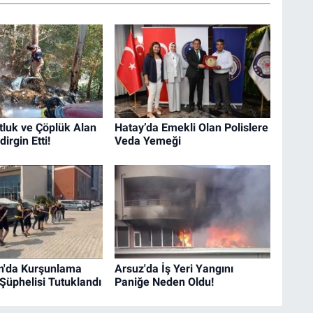
tluk ve Çöplük Alan
Hatay’da Emekli Olan Polislere
irgin Etti!
Veda Yemeği
n'da Kurşunlama
Arsuz'da İş Yeri Yangını
 Şüphelisi Tutuklandı
Paniğe Neden Oldu!