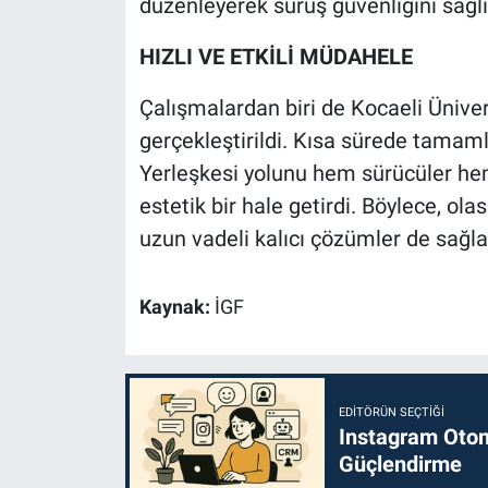
düzenleyerek sürüş güvenliğini sağlı
HIZLI VE ETKİLİ MÜDAHELE
Çalışmalardan biri de Kocaeli Ünive
gerçekleştirildi. Kısa sürede tama
Yerleşkesi yolunu hem sürücüler hem
estetik bir hale getirdi. Böylece, ola
uzun vadeli kalıcı çözümler de sağl
Kaynak:
İGF
EDITÖRÜN SEÇTIĞI
Instagram Otoma
Güçlendirme