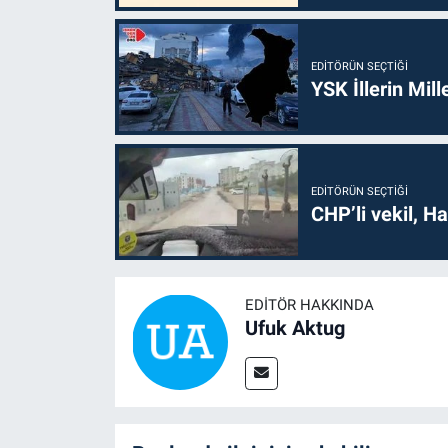
EDITÖRÜN SEÇTIĞI
YSK İllerin Mill
EDITÖRÜN SEÇTIĞI
CHP’li vekil, H
EDITÖR HAKKINDA
Ufuk Aktug