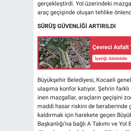
gerçekleştirdi. Yol üzerindeki mazga
araç geçişinde oluşan tehlike önlend
SÜRÜŞ GÜVENLİĞİ ARTIRILDI
Çevreci Asfalt
İçeriği Görüntüle
Büyükşehir Belediyesi, Kocaeli gene
ulaşıma konfor katıyor. Şehrin farklı
inen mazgallar, araçların geçişini zo
maddi hasar riskini de beraberinde 
kaldırmak için harekete geçen Büyük
Başkanlığı’na bağlı A Takımı ve Yol 