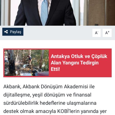
Paylaş
-
+
A
A
Antakya Otluk ve Çöplük
Alan Yangını Tedirgin
Etti!
Akbank, Akbank Dönüşüm Akademisi ile
dijitalleşme, yeşil dönüşüm ve finansal
sürdürülebilirlik hedeflerine ulaşmalarına
destek olmak amacıyla KOBİ’lerin yanında yer