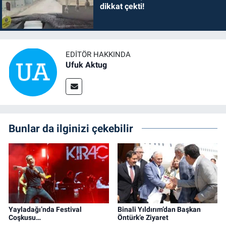
dikkat çekti!
EDITÖR HAKKINDA
Ufuk Aktug
Bunlar da ilginizi çekebilir
Yayladağı’nda Festival
Binali Yıldırım’dan Başkan
Coşkusu…
Öntürk’e Ziyaret