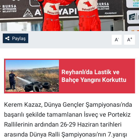
Paylaş
-
+
A
A
Reyhanlı'da Lastik ve
Bahçe Yangını Korkuttu
Kerem Kazaz, Dünya Gençler Şampiyonası'nda
başarılı şekilde tamamlanan İsveç ve Portekiz
Rallilerinin ardından 26-29 Haziran tarihleri
arasında Dünya Ralli Şampiyonası'nın 7.yarışı