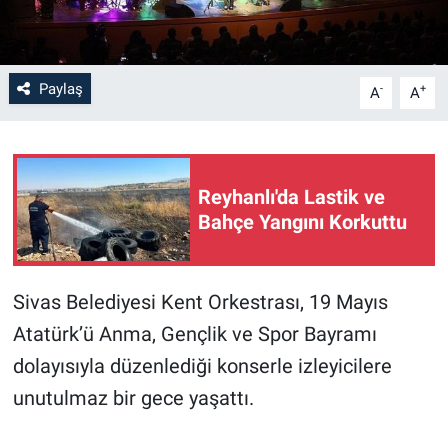
Paylaş
-
+
A
A
Reyhanlı'da Lastik ve
Bahçe Yangını Korkuttu
Sivas Belediyesi Kent Orkestrası, 19 Mayıs
Atatürk’ü Anma, Gençlik ve Spor Bayramı
dolayısıyla düzenlediği konserle izleyicilere
unutulmaz bir gece yaşattı.