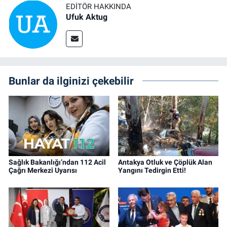
EDITÖR HAKKINDA
Ufuk Aktug
Bunlar da ilginizi çekebilir
Sağlık Bakanlığı’ndan 112 Acil
Antakya Otluk ve Çöplük Alan
Çağrı Merkezi Uyarısı
Yangını Tedirgin Etti!