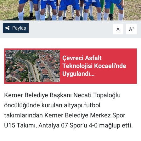
Paylaş
-
+
A
A
Çevreci Asfalt
Teknolojisi Kocaeli'nde
Uygulandı…
Kemer Belediye Başkanı Necati Topaloğlu
öncülüğünde kurulan altyapı futbol
takımlarından Kemer Belediye Merkez Spor
U15 Takımı, Antalya 07 Spor’u 4-0 mağlup etti.