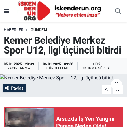
HABERLER
GÜNDEM
Kemer Belediye Merkez
Spor U12, ligi üçüncü bitirdi
05.01.2025 - 20:39
06.01.2025 - 09:38
1 DK
YAYINLANMA
GÜNCELLEME
OKUNMA SÜRESI
Paylaş
-
+
A
A
Arsuz'da İş Yeri Yangını
Paniğe Neden Oldu!