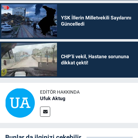
YSK İllerin Milletvekili Sayılarını
Güncelledi
CHP’li vekil, Hastane sorununa
dikkat çekti!
EDITÖR HAKKINDA
Ufuk Aktug
Bunlar da ilginizi çekebilir