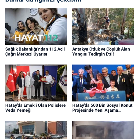
Sağlık Bakanlığı’ndan 112 Acil
Antakya Otluk ve Çöplük Alan
Çağrı Merkezi Uyarısı
Yangını Tedirgin Etti!
Hatay’da Emekli Olan Polislere
Hatay'da 500 Bin Sosyal Konut
Veda Yemeği
Projesinde Yeni Aşama…