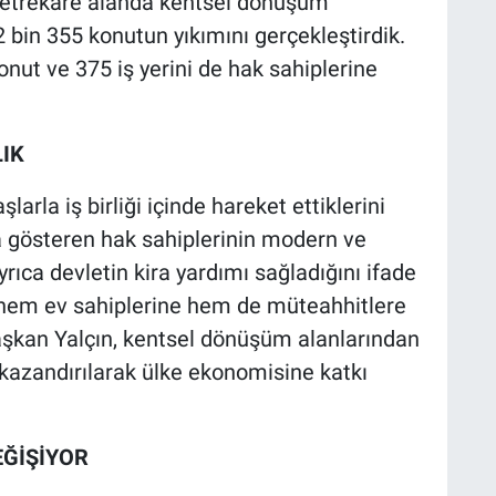
 metrekare alanda kentsel dönüşüm
2 bin 355 konutun yıkımını gerçekleştirdik.
onut ve 375 iş yerini de hak sahiplerine
LIK
rla iş birliği içinde hareket ettiklerini
za gösteren hak sahiplerinin modern ve
yrıca devletin kira yardımı sağladığını ifade
la hem ev sahiplerine hem de müteahhitlere
 Başkan Yalçın, kentsel dönüşüm alanlarından
azandırılarak ülke ekonomisine katkı
EĞİŞİYOR