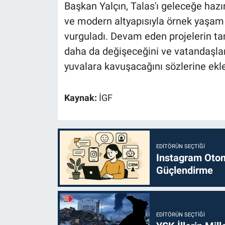
Başkan Yalçın, Talas'ı geleceğe hazırl
ve modern altyapısıyla örnek yaşam
vurguladı. Devam eden projelerin ta
daha da değişeceğini ve vatandaşlar
yuvalara kavuşacağını sözlerine ekle
Kaynak:
İGF
EDITÖRÜN SEÇTIĞI
Instagram Otoma
Güçlendirme
EDITÖRÜN SEÇTIĞI