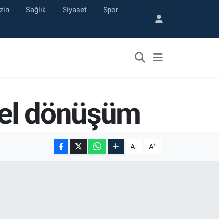
zin
Sağlık
Siyaset
Spor
tsel dönüşüm
-
+
A
A