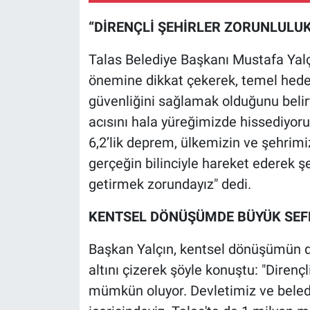
“DİRENÇLİ ŞEHİRLER ZORUNLULUK
Talas Belediye Başkanı Mustafa Yal
önemine dikkat çekerek, temel hedef
güvenliğini sağlamak olduğunu belirt
acısını hala yüreğimizde hissediyor
6,2’lik deprem, ülkemizin ve şehrimiz
gerçeğin bilinciyle hareket ederek ş
getirmek zorundayız" dedi.
KENTSEL DÖNÜŞÜMDE BÜYÜK SEF
Başkan Yalçın, kentsel dönüşümün d
altını çizerek şöyle konuştu: "Diren
mümkün oluyor. Devletimiz ve beled