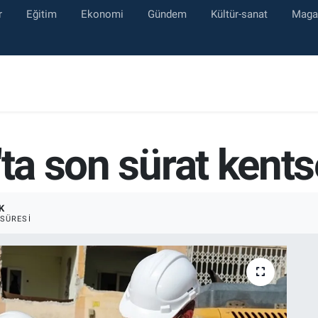
r
Eğitim
Ekonomi
Gündem
Kültür-sanat
Maga
'ta son sürat ken
K
SÜRESI