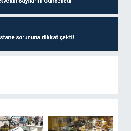
etvekili Sayılarını Güncelledi
astane sorununa dikkat çekti!