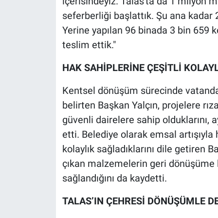
içerisindeyiz. Talas'ta da 1 milyon
seferberliği başlattık. Şu ana kadar 
Yerine yapılan 96 binada 3 bin 659 k
teslim ettik."
HAK SAHİPLERİNE ÇEŞİTLİ KOLAY
Kentsel dönüşüm sürecinde vatandaşla
belirten Başkan Yalçın, projelere rı
güvenli dairelere sahip olduklarını, a
etti. Belediye olarak emsal artışıy
kolaylık sağladıklarını dile getiren
çıkan malzemelerin geri dönüşüme k
sağlandığını da kaydetti.
TALAS’IN ÇEHRESİ DÖNÜŞÜMLE D