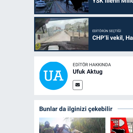
YSK İllerin Mill
EDITÖRÜN SEÇTIĞI
CHP’li vekil, H
EDITÖR HAKKINDA
Ufuk Aktug
Bunlar da ilginizi çekebilir