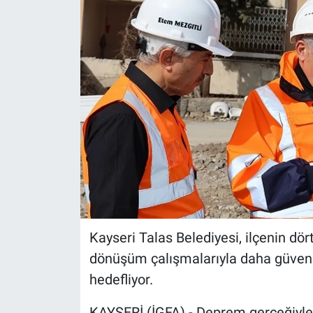
Kayseri Talas Belediyesi, ilçenin dö
dönüşüm çalışmalarıyla daha güvenl
hedefliyor.
KAYSERİ (İGFA) - Deprem gerçeğiyle 