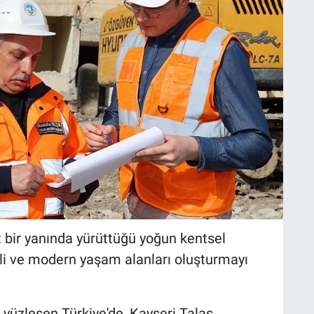
rt bir yanında yürüttüğü yoğun kentsel
i ve modern yaşam alanları oluşturmayı
yüzleşen Türkiye'de, Kayseri Talas