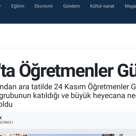
r
Eğitim
Ekonomi
Gündem
Kültür-sanat
Maga
'ta Öğretmenler G
fından ara tatilde 24 Kasım Öğretmenler 
 grubunun katıldığı ve büyük heyecana n
oldu
K
SÜRESI