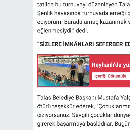
tatilde bu turnuvayı düzenleyen Tal
Şenlik havasında turnuvada emeği g
ediyorum. Burada amaç kazanmak ve
eğlenmesiydi.” dedi.
“SİZLERE İMKÂNLARI SEFERBER E
Reyhanlı’da yü
İçeriği Görüntüle
Talas Belediye Başkanı Mustafa Yalç
ötürü teşekkür ederek, “Çocuklarımız
çiziyorsunuz. Sevgili çocuklar dünyaca
girerek başarmaya başladılar. Bugü