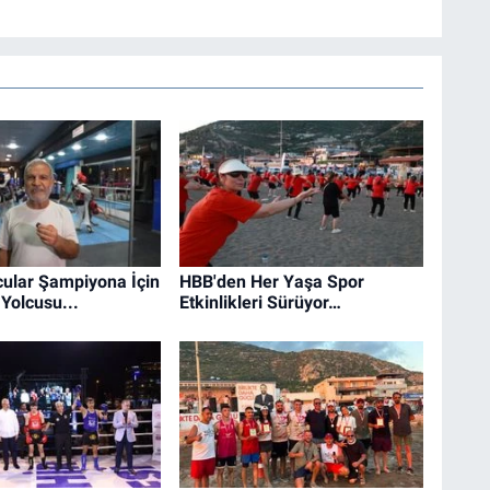
ular Şampiyona İçin
HBB'den Her Yaşa Spor
Yolcusu...
Etkinlikleri Sürüyor…