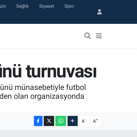
zin
Sağlık
Siyaset
Spor
ünü turnuvası
Günü münasebetiyle futbol
eden olan organizasyonda
-
+
A
A