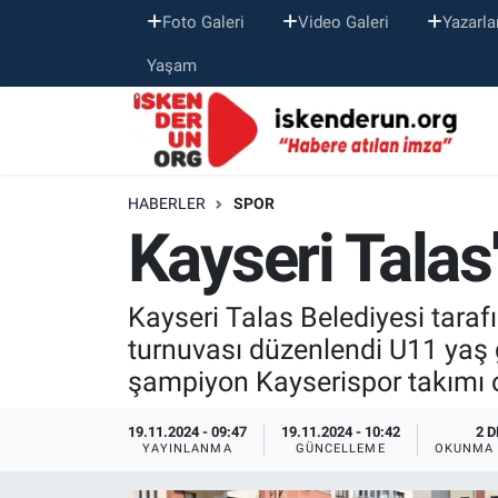
Foto Galeri
Video Galeri
Yazarla
Yaşam
HABERLER
SPOR
Kayseri Talas
Kayseri Talas Belediyesi tara
turnuvası düzenlendi U11 yaş
şampiyon Kayserispor takımı 
19.11.2024 - 09:47
19.11.2024 - 10:42
2 D
YAYINLANMA
GÜNCELLEME
OKUNMA 