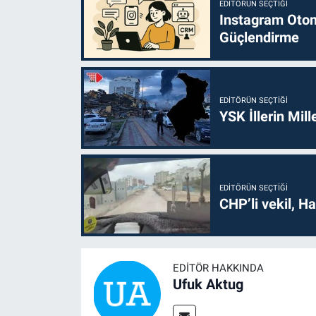
EDITÖRÜN SEÇTIĞI
Instagram Otoma
Güçlendirme
EDITÖRÜN SEÇTIĞI
YSK İllerin Mill
EDITÖRÜN SEÇTIĞI
CHP’li vekil, H
EDITÖR HAKKINDA
Ufuk Aktug