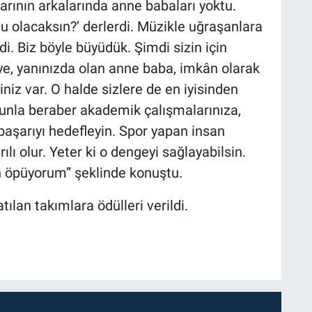
arının arkalarında anne babaları yoktu.
 olacaksın?’ derlerdi. Müzikle uğraşanlara
di. Biz böyle büyüdük. Şimdi sizin için
ye, yanınızda olan anne baba, imkân olarak
niz var. O halde sizlere de en iyisinden
nla beraber akademik çalışmalarınıza,
başarıyı hedefleyin. Spor yapan insan
lı olur. Yeter ki o dengeyi sağlayabilsin.
en öpüyorum” şeklinde konuştu.
lan takımlara ödülleri verildi.