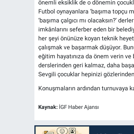
önemli eksiklik de o dönemin çocukl
Futbol oynayanlara ‘başıma topçu mu
‘başıma çalgıcı mı olacaksın?’ derler
imkânlarını seferber eden bir beledi
her şeyi önünüze koyan teknik heyeti
çalışmak ve başarmak düşüyor. Bunu
eğitim hayatınıza da önem verin ve 
derslerinden geri kalmaz, daha başarı
Sevgili çocuklar hepinizi gözlerind
Konuşmaların ardından turnuvaya katı
Kaynak:
İGF Haber Ajansı