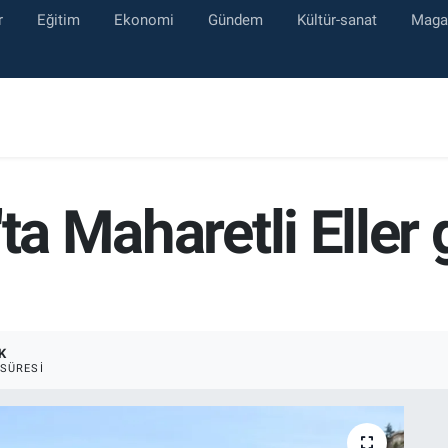
r
Eğitim
Ekonomi
Gündem
Kültür-sanat
Maga
'ta Maharetli Eller
K
SÜRESI