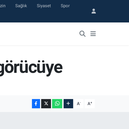
zin
Sağlık
Siyaset
Spor
 görücüye
-
+
A
A