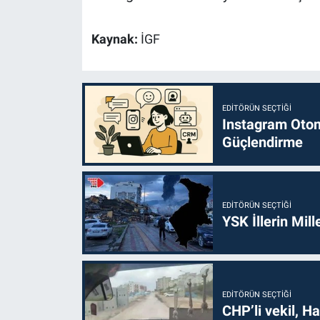
Kaynak:
İGF
EDITÖRÜN SEÇTIĞI
Instagram Otoma
Güçlendirme
EDITÖRÜN SEÇTIĞI
YSK İllerin Mill
EDITÖRÜN SEÇTIĞI
CHP’li vekil, H