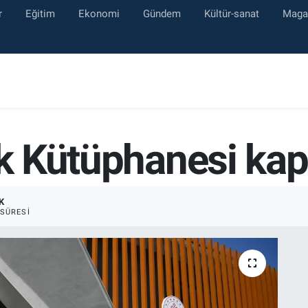
r
Eğitim
Ekonomi
Gündem
Kültür-sanat
Maga
lk Kütüphanesi kapı
K
SÜRESI