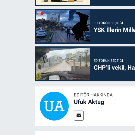
EDITÖRÜN SEÇTIĞI
YSK İllerin Mill
EDITÖRÜN SEÇTIĞI
CHP’li vekil, H
EDITÖR HAKKINDA
Ufuk Aktug