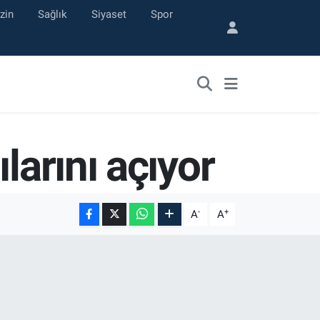
zin
Sağlık
Siyaset
Spor
larını açıyor
-
+
A
A