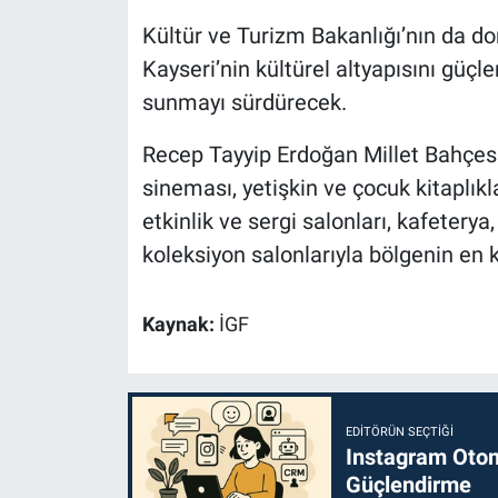
Kültür ve Turizm Bakanlığı’nın da d
Kayseri’nin kültürel altyapısını güçl
sunmayı sürdürecek.
Recep Tayyip Erdoğan Millet Bahçesi
sineması, yetişkin ve çocuk kitaplıkla
etkinlik ve sergi salonları, kafeterya
koleksiyon salonlarıyla bölgenin en 
Kaynak:
İGF
EDITÖRÜN SEÇTIĞI
Instagram Otoma
Güçlendirme