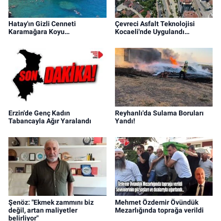
Hatay'ın Gizli Cenneti
Çevreci Asfalt Teknolojisi
Karamağara Koyu…
Kocaeli'nde Uygulandı…
Erzin'de Genç Kadın
Reyhanlı'da Sulama Boruları
Tabancayla Ağır Yaralandı
Yandı!
Şenöz: "Ekmek zammını biz
Mehmet Özdemir Övündük
değil, artan maliyetler
Mezarlığında toprağa verildi
belirliyor"