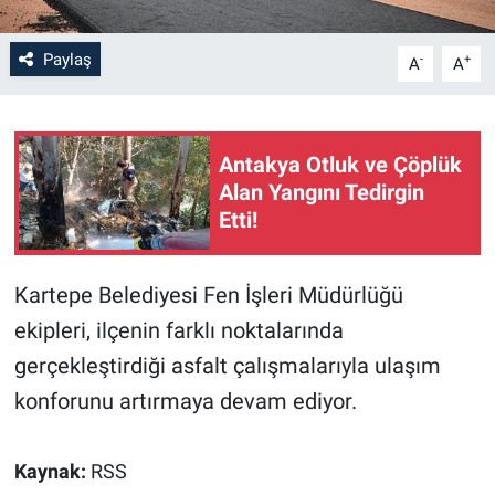
Paylaş
-
+
A
A
Antakya Otluk ve Çöplük
Alan Yangını Tedirgin
Etti!
Kartepe Belediyesi Fen İşleri Müdürlüğü
ekipleri, ilçenin farklı noktalarında
gerçekleştirdiği asfalt çalışmalarıyla ulaşım
konforunu artırmaya devam ediyor.
Kaynak:
RSS