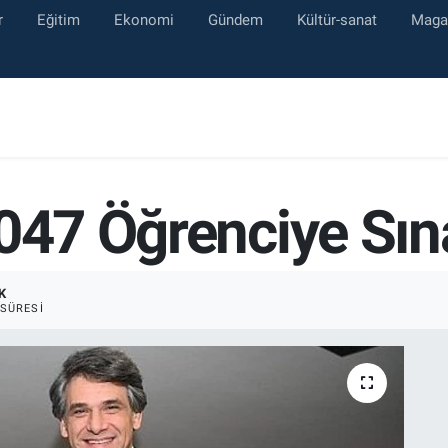
r
Eğitim
Ekonomi
Gündem
Kültür-sanat
Maga
.047 Öğrenciye Sın
K
SÜRESI