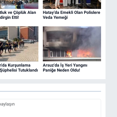
tluk ve Çöplük Alan
Hatay’da Emekli Olan Polislere
irgin Etti!
Veda Yemeği
n'da Kurşunlama
Arsuz'da İş Yeri Yangını
 Şüphelisi Tutuklandı
Paniğe Neden Oldu!