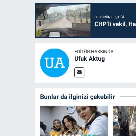
EDITÖRÜN SEÇTIĞI
CHP’li vekil, H
EDITÖR HAKKINDA
Ufuk Aktug
Bunlar da ilginizi çekebilir