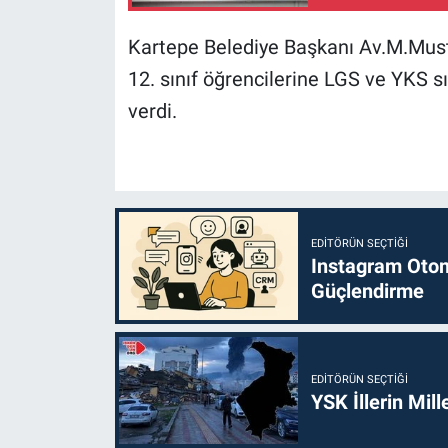
Kartepe Belediye Başkanı Av.M.Mus
12. sınıf öğrencilerine LGS ve YKS 
verdi.
EDITÖRÜN SEÇTIĞI
Instagram Otoma
Güçlendirme
EDITÖRÜN SEÇTIĞI
YSK İllerin Mill