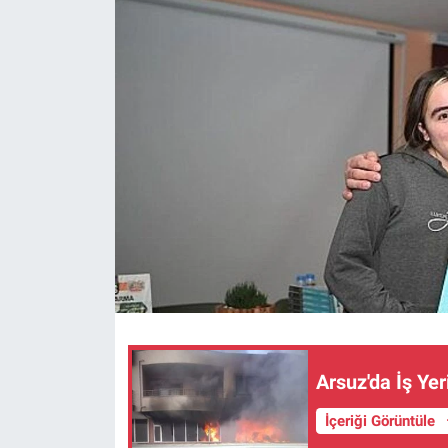
Arsuz'da İş Ye
İçeriği Görüntüle