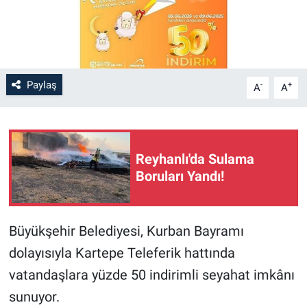
Paylaş
-
+
A
A
Reyhanlı'da Sulama
Boruları Yandı!
Büyükşehir Belediyesi, Kurban Bayramı
dolayısıyla Kartepe Teleferik hattında
vatandaşlara yüzde 50 indirimli seyahat imkânı
sunuyor.