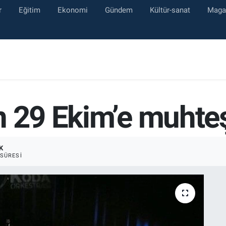
r
Eğitim
Ekonomi
Gündem
Kültür-sanat
Maga
n 29 Ekim’e muhte
K
SÜRESI