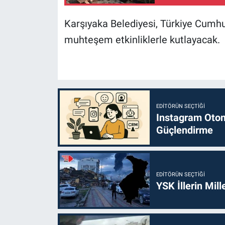
Karşıyaka Belediyesi, Türkiye Cumhur
muhteşem etkinliklerle kutlayacak.
EDITÖRÜN SEÇTIĞI
Instagram Otoma
Güçlendirme
EDITÖRÜN SEÇTIĞI
YSK İllerin Mill