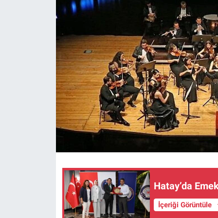
Hatay’da Emekl
İçeriği Görüntüle