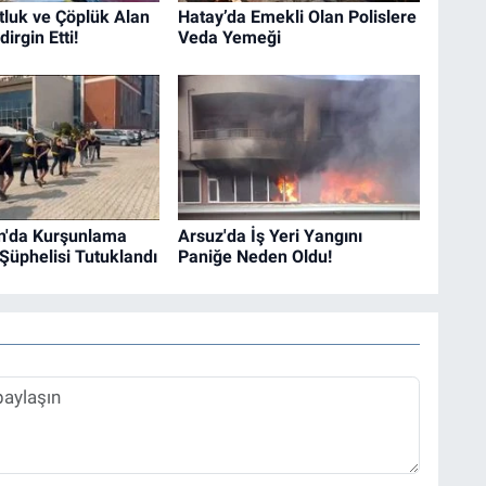
tluk ve Çöplük Alan
Hatay’da Emekli Olan Polislere
irgin Etti!
Veda Yemeği
n'da Kurşunlama
Arsuz'da İş Yeri Yangını
 Şüphelisi Tutuklandı
Paniğe Neden Oldu!