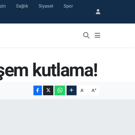
zin
Sağlık
Siyaset
Spor
şem kutlama!
-
+
A
A