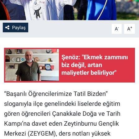
Paylaş
-
+
A
A
Şenöz: "Ekmek zammını
biz değil, artan
maliyetler belirliyor"
“Başarılı Öğrencilerimize Tatil Bizden”
sloganıyla ilçe genelindeki liselerde eğitim
gören öğrencileri Çanakkale Doğa ve Tarih
Kampı’na davet eden Zeytinburnu Gençlik
Merkezi (ZEYGEM), ders notları yüksek