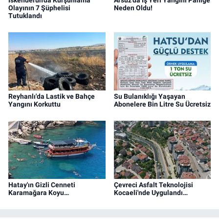
İskenderun'da Kurşunlama
Arsuz'da İş Yeri Yangını Paniğe
Olayının 7 Şüphelisi
Neden Oldu!
Tutuklandı
Reyhanlı'da Lastik ve Bahçe
Su Bulanıklığı Yaşayan
Yangını Korkuttu
Abonelere Bin Litre Su Ücretsiz
Hatay'ın Gizli Cenneti
Çevreci Asfalt Teknolojisi
Karamağara Koyu…
Kocaeli'nde Uygulandı…