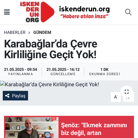
HABERLER
GÜNDEM
Karabağlar’da Çevre
Kirliliğine Geçit Yok!
21.05.2025 - 09:54
21.05.2025 - 16:12
1 DK
YAYINLANMA
GÜNCELLEME
OKUNMA SÜRESI
Paylaş
-
+
A
A
Şenöz: "Ekmek zammını
biz değil, artan