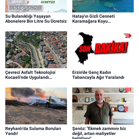
Su Bulanıklığı Yaşayan
Hatay'ın Gizli Cenneti
Abonelere Bin Litre Su Ücretsiz
Karamağara Koyu…
Çevreci Asfalt Teknolojisi
Erzin'de Genç Kadın
Kocaeli'nde Uygulandı…
Tabancayla Ağır Yaralandı
Reyhanlı'da Sulama Boruları
Şenöz: "Ekmek zammını biz
Yandı!
değil, artan maliyetler
belirliyor"