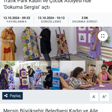
Trafik Park Kadın ve Çocuk Atölyesi’nde
‘Dokuma Sergisi’ açtı
13.10.2024 - 09:33
13.10.2024 - 10:13
3 DK
YAYINLANMA
GÜNCELLEME
OKUNMA SÜRESI
Paylaş
-
+
A
A
Mersin Büyükşehir Belediyesi Kadın ve Aile