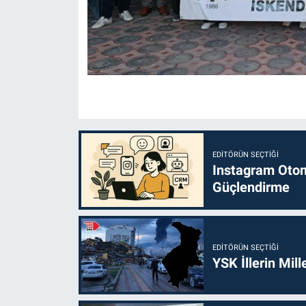
EDITÖRÜN SEÇTIĞI
Instagram Otoma
Güçlendirme
EDITÖRÜN SEÇTIĞI
YSK İllerin Mill