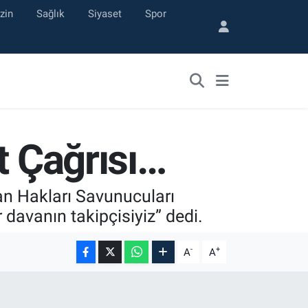
zin
Sağlık
Siyaset
Spor
t Çağrısı…
an Hakları Savunucuları
davanın takipçisiyiz” dedi.
-
+
A
A