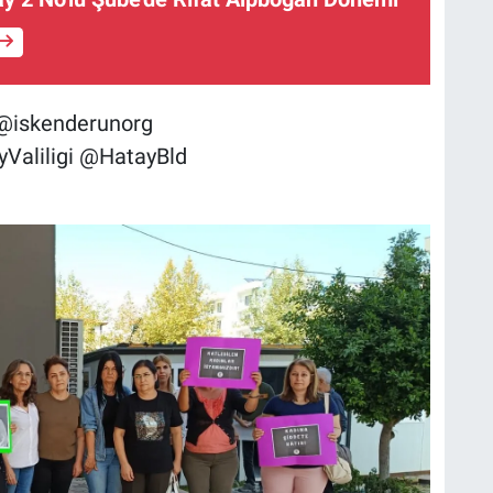
@iskenderunorg
Valiligi @HatayBld