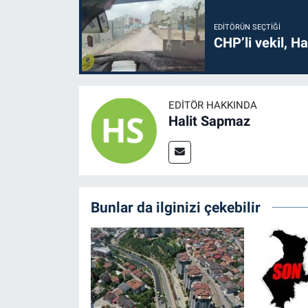
EDITÖRÜN SEÇTIĞI
CHP’li vekil, H
EDITÖR HAKKINDA
Halit Sapmaz
Bunlar da ilginizi çekebilir