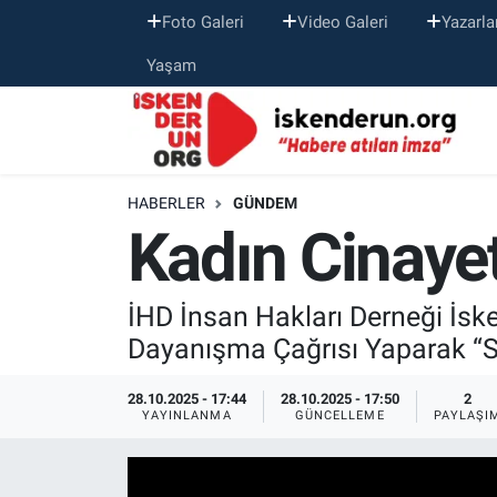
Foto Galeri
Video Galeri
Yazarla
Yaşam
HABERLER
GÜNDEM
Kadın Cinayet
İHD İnsan Hakları Derneği İsk
Dayanışma Çağrısı Yaparak “Se
28.10.2025 - 17:44
28.10.2025 - 17:50
2
YAYINLANMA
GÜNCELLEME
PAYLAŞI