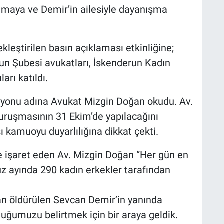
lmaya ve Demir’in ailesiyle dayanışma
leştirilen basın açıklaması etkinliğine;
run Şubesi avukatları, İskenderun Kadın
arı katıldı.
yonu adına Avukat Mizgin Doğan okudu. Av.
uruşmasının 31 Ekim’de yapılacağını
şı kamuoyu duyarlılığına dikkat çekti.
e işaret eden Av. Mizgin Doğan “Her gün en
okuz ayında 290 kadın erkekler tarafından
dan öldürülen Sevcan Demir’in yanında
uğumuzu belirtmek için bir araya geldik.