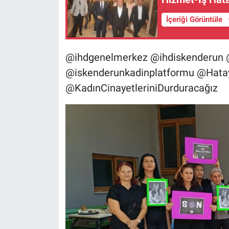
İçeriği Görüntüle
@ihdgenelmerkez @ihdiskenderun 
@iskenderunkadinplatformu @Hatay
@KadınCinayetleriniDurduracağız