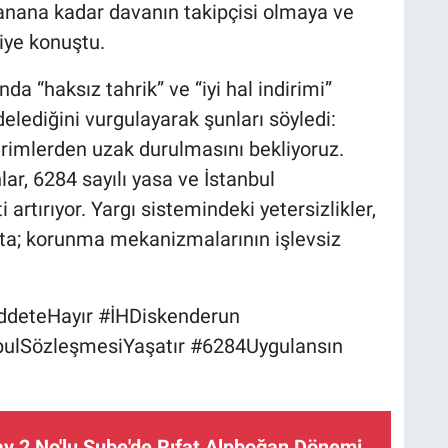
anana kadar davanın takipçisi olmaya ve
iye konuştu.
da “haksız tahrik” ve “iyi hal indirimi”
lediğini vurgulayarak şunları söyledi:
rimlerden uzak durulmasını bekliyoruz.
ar, 6284 sayılı yasa ve İstanbul
rtırıyor. Yargı sistemindeki yetersizlikler,
kta; korunma mekanizmalarının işlevsiz
ddeteHayır #İHDiskenderun
bulSözleşmesiYaşatır #6284Uygulansın
y 2 No'lu Şube'de Rıfat Alpboğan Dönemi