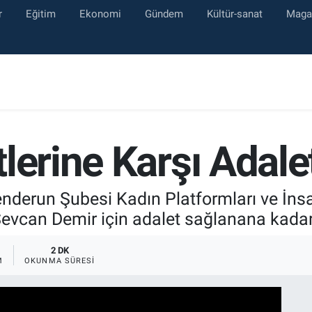
r
Eğitim
Ekonomi
Gündem
Kültür-sanat
Maga
lerine Karşı Adale
enderun Şubesi Kadın Platformları ve İns
vcan Demir için adalet sağlanana kadar 
2 DK
M
OKUNMA SÜRESI