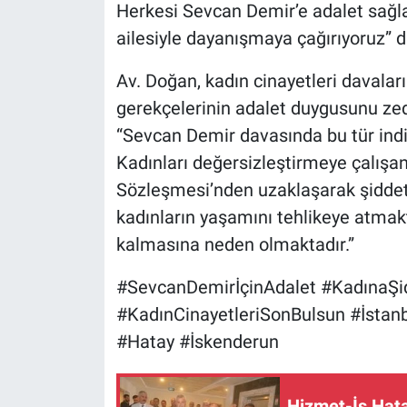
Herkesi Sevcan Demir’e adalet sağl
ailesiyle dayanışmaya çağırıyoruz” d
Av. Doğan, kadın cinayetleri davaların
gerekçelerinin adalet duygusunu zede
“Sevcan Demir davasında bu tür indi
Kadınları değersizleştirmeye çalışanl
Sözleşmesi’nden uzaklaşarak şiddeti a
kadınların yaşamını tehlikeye atma
kalmasına neden olmaktadır.”
#SevcanDemirİçinAdalet #KadınaŞi
#KadınCinayetleriSonBulsun #İstan
#Hatay #İskenderun
Hizmet-İş Hata