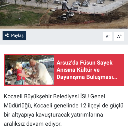
Paylaş
-
+
A
A
Arsuz’da Füsun Sayek
Anısına Kültür ve
Dayanışma Buluşması…
Kocaeli Büyükşehir Belediyesi İSU Genel
Müdürlüğü, Kocaeli genelinde 12 ilçeyi de güçlü
bir altyapıya kavuşturacak yatırımlarına
aralıksız devam ediyor.