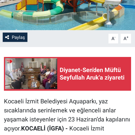
Paylaş
-
+
A
A
Diyanet-Sen'den Müftü
Seyfullah Aruk'a ziyareti
Kocaeli İzmit Belediyesi Aquaparkı, yaz
sıcaklarında serinlemek ve eğlenceli anlar
yaşamak isteyenler için 23 Haziran’da kapılarını
açıyor.
KOCAELİ (İGFA) -
Kocaeli İzmit