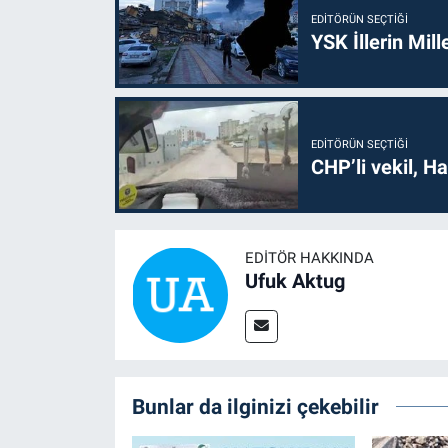
EDITÖRÜN SEÇTIĞI
YSK İllerin Mill
EDITÖRÜN SEÇTIĞI
CHP’li vekil, H
EDITÖR HAKKINDA
Ufuk Aktug
Bunlar da ilginizi çekebilir