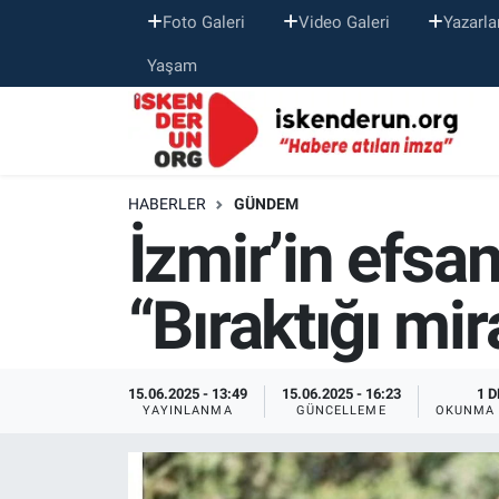
Foto Galeri
Video Galeri
Yazarla
Yaşam
HABERLER
GÜNDEM
İzmir’in efsan
“Bıraktığı mir
15.06.2025 - 13:49
15.06.2025 - 16:23
1 D
YAYINLANMA
GÜNCELLEME
OKUNMA 