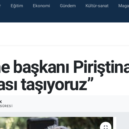
r
Eğitim
Ekonomi
Gündem
Kültür-sanat
Maga
e başkanı Piriştina
ası taşıyoruz”
K
SÜRESI