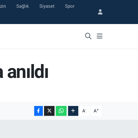
zin
Sağlık
Siyaset
Spor
 anıldı
-
+
A
A