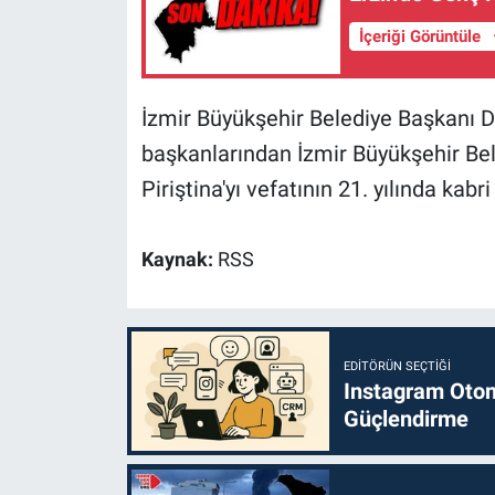
İçeriği Görüntüle
İzmir Büyükşehir Belediye Başkanı Dr
başkanlarından İzmir Büyükşehir B
Piriştina'yı vefatının 21. yılında kabr
Kaynak:
RSS
EDITÖRÜN SEÇTIĞI
Instagram Otoma
Güçlendirme