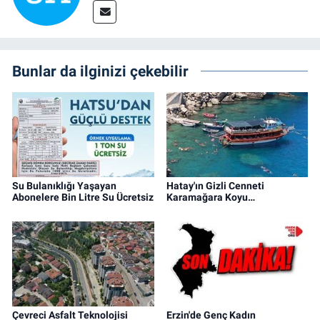
Bunlar da ilginizi çekebilir
Su Bulanıklığı Yaşayan
Hatay'ın Gizli Cenneti
Abonelere Bin Litre Su Ücretsiz
Karamağara Koyu…
Çevreci Asfalt Teknolojisi
Erzin'de Genç Kadın