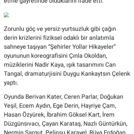
etme gayretinde olduklarını ifade etti.
Zorunlu göç ve yersiz-yurtsuzluk gibi çağın
derin krizlerini fiziksel odaklı bir anlatımla
sahneye taşıyan “Şehirler Yollar Hikayeler”
oyununun koreografisini Çınla Okoldan,
müziklerini Nadir Kaya, ışık tasarımını Can
Tangal, dramaturjisini Duygu Kankaytsın Çelenk
yaptı.
Oyunda Berivan Kater, Ceren Parlar, Doğukan
Yeşil, Ecem Aydın, Ege Derin, Hayriye Çam,
Hasan Özyürek, İbrahim Göksel Kart, İrem
Düzgünsıvacı, Çayan Karataş, Nazlı Güntürkün,
Nermin Sargut, Pelinsu Karayel, Rüya Erdoğan,