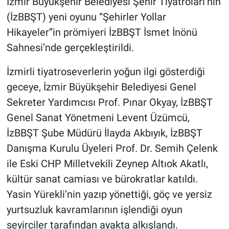
İzmir Büyükşehir Belediyesi Şehir Tiyatroları’nın
(İzBBŞT) yeni oyunu “Şehirler Yollar
Hikayeler”in prömiyeri İzBBŞT İsmet İnönü
Sahnesi’nde gerçekleştirildi.
İzmirli tiyatroseverlerin yoğun ilgi gösterdiği
geceye, İzmir Büyükşehir Belediyesi Genel
Sekreter Yardımcısı Prof. Pınar Okyay, İzBBŞT
Genel Sanat Yönetmeni Levent Üzümcü,
İzBBŞT Şube Müdürü İlayda Akbıyık, İzBBŞT
Danışma Kurulu Üyeleri Prof. Dr. Semih Çelenk
ile Eski CHP Milletvekili Zeynep Altıok Akatlı,
kültür sanat camiası ve bürokratlar katıldı.
Yasin Yürekli’nin yazıp yönettiği, göç ve yersiz
yurtsuzluk kavramlarının işlendiği oyun
seyirciler tarafından ayakta alkışlandı.