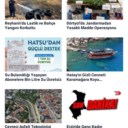
Reyhanlı'da Lastik ve Bahçe
Dörtyol'da Jandarmadan
Yangını Korkuttu
Yasaklı Madde Operasyonu
Su Bulanıklığı Yaşayan
Hatay'ın Gizli Cenneti
Abonelere Bin Litre Su Ücretsiz
Karamağara Koyu…
Çevreci Asfalt Teknolojisi
Erzin'de Genç Kadın