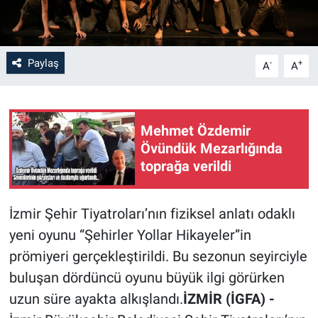
Paylaş
-
+
A
A
Mehmet Özdemir
Övündük Mezarlığında
toprağa verildi
İzmir Şehir Tiyatroları’nın fiziksel anlatı odaklı
yeni oyunu “Şehirler Yollar Hikayeler”in
prömiyeri gerçekleştirildi. Bu sezonun seyirciyle
buluşan dördüncü oyunu büyük ilgi görürken
uzun süre ayakta alkışlandı.
İZMİR (İGFA) -